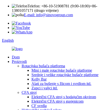
Telefon: +86-10-51908781 (9:00-18:00)
+86-
13801057171 (drugo vrijeme)
E-mail: info@sinovogroup.com
English
Dom
Proizvodi
Rotacijska bušaća platforma
Mini i male rotacijske bušaće platforme
Srednje i velike rotacijske bušaće platforme
Kelly Bar
Alati za bušenje s žlicom i svrdlom itd.
Zupci i valjci itd.
CFA stroj
Električni CFA stroj s hodajućim okvirom
Električni CFA stroj s gusjenicom
CF svrdla