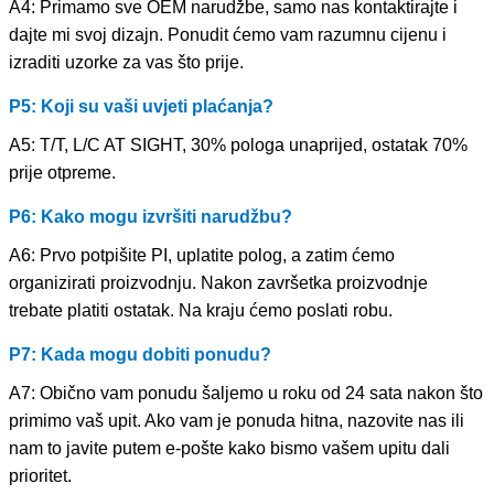
A4: Primamo sve OEM narudžbe, samo nas kontaktirajte i
dajte mi svoj dizajn. Ponudit ćemo vam razumnu cijenu i
izraditi uzorke za vas što prije.
P5: Koji su vaši uvjeti plaćanja?
A5: T/T, L/C AT SIGHT, 30% pologa unaprijed, ostatak 70%
prije otpreme.
P6: Kako mogu izvršiti narudžbu?
A6: Prvo potpišite PI, uplatite polog, a zatim ćemo
organizirati proizvodnju. Nakon završetka proizvodnje
trebate platiti ostatak. Na kraju ćemo poslati robu.
P7: Kada mogu dobiti ponudu?
A7: Obično vam ponudu šaljemo u roku od 24 sata nakon što
primimo vaš upit. Ako vam je ponuda hitna, nazovite nas ili
nam to javite putem e-pošte kako bismo vašem upitu dali
prioritet.