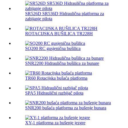
SR526D SR536D Hidraulična platforma za
zabijanje pilota
ROTACIJSKA BUŠILICA TR228H
SQ200 RC gusjenična bušilica
SNR2200 Hidraulična bušilica za bunare
TR60 Rotacijska bušaća platforma
SPA5 Hidraulični razbijač pilota
SNR200 bušaća platforma za bušenje bunara
XY-1 platforma za bušenje jezgre