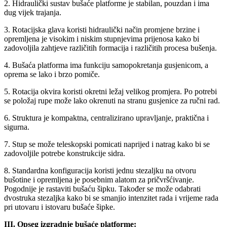
2. Hidraulički sustav bušaće platforme je stabilan, pouzdan i ima
dug vijek trajanja.
3. Rotacijska glava koristi hidraulički način promjene brzine i
opremljena je visokim i niskim stupnjevima prijenosa kako bi
zadovoljila zahtjeve različitih formacija i različitih procesa bušenja.
4. Bušaća platforma ima funkciju samopokretanja gusjenicom, a
oprema se lako i brzo pomiče.
5. Rotacija okvira koristi okretni ležaj velikog promjera. Po potrebi
se položaj rupe može lako okrenuti na stranu gusjenice za ručni rad.
6. Struktura je kompaktna, centralizirano upravljanje, praktična i
sigurna.
7. Stup se može teleskopski pomicati naprijed i natrag kako bi se
zadovoljile potrebe konstrukcije sidra.
8. Standardna konfiguracija koristi jednu stezaljku na otvoru
bušotine i opremljena je posebnim alatom za pričvršćivanje.
Pogodnije je rastaviti bušaću šipku. Također se može odabrati
dvostruka stezaljka kako bi se smanjio intenzitet rada i vrijeme rada
pri utovaru i istovaru bušaće šipke.
III. Opseg izgradnje bušaće platforme: