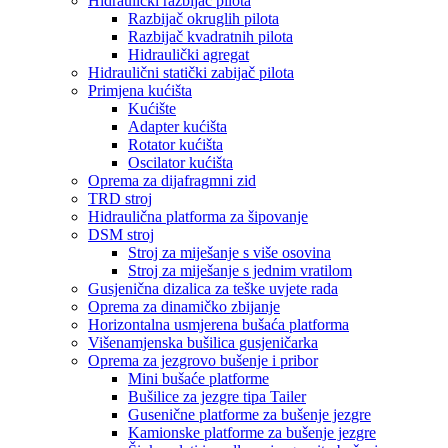
Hidraulički razbijač pilota
Razbijač okruglih pilota
Razbijač kvadratnih pilota
Hidraulički agregat
Hidraulični statički zabijač pilota
Primjena kućišta
Kućište
Adapter kućišta
Rotator kućišta
Oscilator kućišta
Oprema za dijafragmni zid
TRD stroj
Hidraulična platforma za šipovanje
DSM stroj
Stroj za miješanje s više osovina
Stroj za miješanje s jednim vratilom
Gusjenična dizalica za teške uvjete rada
Oprema za dinamičko zbijanje
Horizontalna usmjerena bušaća platforma
Višenamjenska bušilica gusjeničarka
Oprema za jezgrovo bušenje i pribor
Mini bušaće platforme
Bušilice za jezgre tipa Tailer
Gusenične platforme za bušenje jezgre
Kamionske platforme za bušenje jezgre