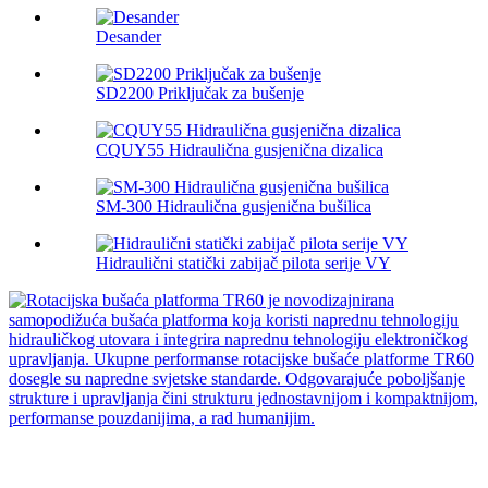
Desander
SD2200 Priključak za bušenje
CQUY55 Hidraulična gusjenična dizalica
SM-300 Hidraulična gusjenična bušilica
Hidraulični statički zabijač pilota serije VY