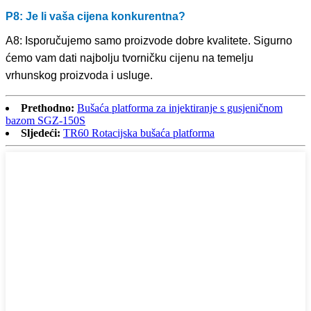
P8: Je li vaša cijena konkurentna?
A8: Isporučujemo samo proizvode dobre kvalitete. Sigurno
ćemo vam dati najbolju tvorničku cijenu na temelju
vrhunskog proizvoda i usluge.
Prethodno:
Bušaća platforma za injektiranje s gusjeničnom
bazom SGZ-150S
Sljedeći:
TR60 Rotacijska bušaća platforma