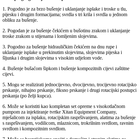
1. Pogodno je za brzo bušenje i uklanjanje isplake i troske u tlu,
pijesku i drugim formacijama; svrdla s tri krila i svrdla u jednom
obliku za bušenje.
2. Pogodan je za bušenje čekićem u bušotinu zrakom i uklanjanje
troske zrakom u stijenama i lomljenim slojevima.
3. Pogodno za bušenje hidrauličkim čekićem na dnu rupe i
uklanjanje isplake u prekinutim slojevima, slojevima pijeska i
šljunka i drugim slojevima s visokim udjelom vode.
4. Bušenje bušaćom šipkom i bušenje kompozitnih cijevi zaštitne
cijevi.
5. Mogu se realizirati jednocijevno, dvocijevno, trocijevno rotacijsko
prskanje, nihajno prskanje, fiksno prskanje i drugi rotacijski postupci
prskanja (po želji kupca).
6. Može se koristiti kao kompletan set opreme s visokotlačnom
pumpom za injektiranje tvrtke Xitan Equipment Company,
mješalicom za isplaku, rotacijskim raspršivanjem, alatima za bušenje
s raspršivanjem, vodilicom, mlaznicom, trokrilnim svrdlom, ravnim
svrdlom i kompozitnim svrdlom.