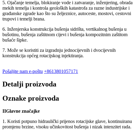
5. Ojačanje temelja, blokiranje vode i zatvaranje, inženjering, obrada
mekih temelja i kontrola geoloških katastrofa za razne industrijske i
građanske zgrade kao što su željeznice, autoceste, mostovi, cestovni
trupovi i temelji brana.
6. Inženjerska konstrukcija bušenja sidrišta, vertikalnog bušenja u
bušotinu, bušenja zaštitnom cijevi i bušenja kompozitnim zaštitom
bušaće šipke.
7. Može se koristiti za izgradnju jednocijevnih i dvocijevnih
konstrukcija općeg rotacijskog injektiranja.
Pošaljite nam e-poštu
+8613801057171
Detalji proizvoda
Oznake proizvoda
I
I
Glavne značajke
1. Koristi potpuno hidraulički prijenos rotacijske glave, kontinuiranu
promjenu brzine, visoku učinkovitost bušenja i nizak intenzitet rada.