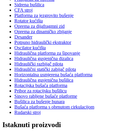
Sidrena bušilica
CFA stroj
Platforma za jezgrovito bušenje
Rotator kućišta
Oprema za dijafragmni zid
Oprema za dinamičko zbijanje
Desander
Potpuno hidraulički ekstraktor
Oscilator kućišta
Hidraulična platforma za šipovanje
Hidraulična gusjenična dizalica
Hidraulički razbijač pilota
Hidraulični statički zabijač pilota
Horizontalna usmjerena bušaća platforma
Hidraulična gusjenična bušilica
Rotacijska bušaća platforma
Pribor za rotacijsku bušilicu
Sinovo rabljene bušaće platforme
Bušilica za bušenje bunara
Bušaća platforma s obrnutom cirkulacijom
Rudarski stroj
Istaknuti proizvodi