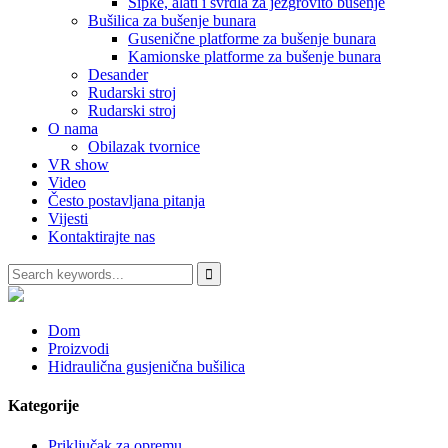
Šipke, alati i svrdla za jezgrovito bušenje
Bušilica za bušenje bunara
Gusenične platforme za bušenje bunara
Kamionske platforme za bušenje bunara
Desander
Rudarski stroj
Rudarski stroj
O nama
Obilazak tvornice
VR show
Video
Često postavljana pitanja
Vijesti
Kontaktirajte nas
Dom
Proizvodi
Hidraulična gusjenična bušilica
Kategorije
Priključak za opremu