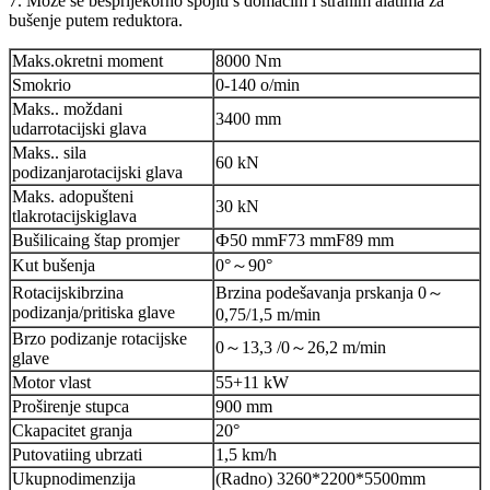
7. Može se besprijekorno spojiti s domaćim i stranim alatima za
bušenje putem reduktora.
Maks.
okretni moment
8000 Nm
S
mokrio
0-140 o/min
Maks.
.
moždani
3400 mm
udar
rotacijski
glava
Maks.
.
sila
60 kN
podizanja
rotacijski
glava
Maks. a
dopušteni
30 kN
tlak
rotacijski
glava
Bušilica
ing
štap
promjer
Ф
50 mm
F
73 mm
F
89 mm
Kut bušenja
0
°～
90
°
Rotacijski
brzina
Brzina podešavanja prskanja 0
～
podizanja/pritiska glave
0,75/1,5 m/min
Brzo podizanje rotacijske
0
～
13,3 /0
～
26,2 m/min
glave
M
otor
vlast
55+11 kW
Proširenje stupca
900 mm
C
kapacitet granja
20
°
Putovati
ing
ubrzati
1,5
km/h
Ukupno
dimenzija
(Radno) 3260*2200*5500
mm