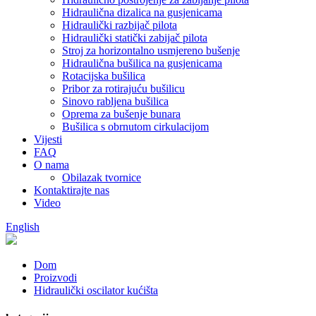
Hidraulična dizalica na gusjenicama
Hidraulički razbijač pilota
Hidraulički statički zabijač pilota
Stroj za horizontalno usmjereno bušenje
Hidraulična bušilica na gusjenicama
Rotacijska bušilica
Pribor za rotirajuću bušilicu
Sinovo rabljena bušilica
Oprema za bušenje bunara
Bušilica s obrnutom cirkulacijom
Vijesti
FAQ
O nama
Obilazak tvornice
Kontaktirajte nas
Video
English
Dom
Proizvodi
Hidraulički oscilator kućišta