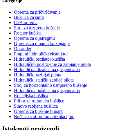
kategorije
Oprema za pričvršćivanje
Bušilica za sidro
CFA oprema
Stroj za jezgreno bušenje
Rotator kućišta
Oprema za dijafragmu
Oprema za dinamičko zbijanje
Desander
Potpuni hidraulički ekstraktor
Hidraulički oscilator kućišta
Hidraulično postrojenje za zabijanje pilota
Hidraulična dizalica na gusjenicama
Hidraulički razbijač pilota
Hidraulički statički zabijač pilota
Stroj za horizontalno usmjereno bušenje
Hidraulična bušilica na gusjenicama
Rotacijska bušilica
Pribor za rotirajuću bušilicu
Sinovo rabljena bušilica
Oprema za bušenje bunara
Bušilica s obrnutom cirkulacijom
Istaknuti proizvodi