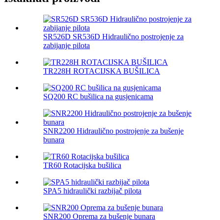
SR526D SR536D Hidraulično postrojenje za
zabijanje pilota
TR228H ROTACIJSKA BUŠILICA
SQ200 RC bušilica na gusjenicama
SNR2200 Hidraulično postrojenje za bušenje
bunara
TR60 Rotacijska bušilica
SPA5 hidraulički razbijač pilota
SNR200 Oprema za bušenje bunara