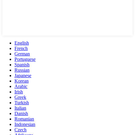
English
French
German
Portuguese
Spanish
Russian
Japanese
Korean
Arabic
Irish
Greek
Turkish
Italian
Danish
Romanian
Indonesian
Czech