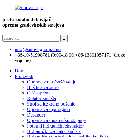
profesionalni dobavljač
oprema građevinskih strojeva
info@sinovogroup.com
+86-10-51908781 (9:00-18:00)
+86-13801057171 (drugo
vrijeme)
Dom
Proizvodi
Oprema za pričvršćivanje
Bušilica za sidro
CFA oprema
Rotator kućišta
Stroj za jezgreno bušenje
Oprema za dijafragmu
Desander
Oprema za dinamičko zbijanje
Potpuni hidraulički ekstraktor
Hidraulički oscilator kućišta
Hidraulično postrojenje za zabijanje pilota