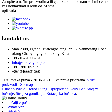
Za upite o našim proizvodima ili cjeniku, obratite nam se i mi ćemo
vas kontaktirati u roku od 24 sata.
upit sada
kontakt
us
Stan 2308, zgrada Huatengbeitang, br. 37 Nanmofang Road,
okrug Chaoyang, grad Peking. Kina
+86-10-51908781
info@sinovogroup.com
+8613801057171
+8613466631560
© Autorska prava - 2010-2021 : Sva prava pridržana.
Vrući
proizvodi
-
Sitemap
Glineno svrdlo
,
Bored Piling
,
Isprepletena Kelly Bar
,
Stroj za
bušenje
,
Stroj za gomilanje
,
Rotacijska bušilica
,
Pošalji e-poštu
WhatsApp
WhatsApp