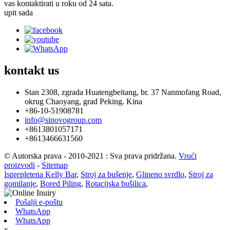
vas kontaktirati u roku od 24 sata.
upit sada
kontakt
us
Stan 2308, zgrada Huatengbeitang, br. 37 Nanmofang Road,
okrug Chaoyang, grad Peking. Kina
+86-10-51908781
info@sinovogroup.com
+8613801057171
+8613466631560
© Autorska prava - 2010-2021 : Sva prava pridržana.
Vrući
proizvodi
-
Sitemap
Isprepletena Kelly Bar
,
Stroj za bušenje
,
Glineno svrdlo
,
Stroj za
gomilanje
,
Bored Piling
,
Rotacijska bušilica
,
Pošalji e-poštu
WhatsApp
WhatsApp
x