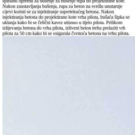
spiralnu opremu za bušenje za bušenje rupa do projektirane kote.
Nakon zaustavljanja bušenja, rupa za beton na svrdlu unutarnje
cijevi koristi se za injektiranje supertekućeg betona. Nakon
injektiranja betona do projektirane kote vrha pilota, bušaća šipka se
uklanja kako bi se čelični kavez utisnuo u tijelo pilota. Prilikom
izlijevanja betona do vrha pilota, izliveni beton treba prelaziti vrh
pilota za 50 cm kako bi se osigurala čvrstoća betona na vrhu pilota.