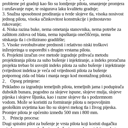
probleme pri gradnji kao što su lomljenje pilota, smanjenje promjera
i urušavanje rupe, te osigurava laku kvalitetu gradnje;
3. Snažna sposobnost prodiranja u tvrde slojeve tla, visoka nosivost
jednog pilota, visoka učinkovitost konstrukcije i jednostavno
rukovanje;
4. Niska razina buke, nema ometanja stanovnika, nema potrebe za
zaštitom zidova od blata, nema ispuštanja onečišćenja, nema
stiskanja tla i civilizirano gradilište;
5. Visoke sveobuhvatne prednosti i relativno niski troškovi
inženjeringa u usporedbi s drugim vrstama pilota.
6. Projektni izračun ove metode izgradnje prihvaća metodu
projektiranja pilota za suho bušenje i injektiranje, a indeks proračuna
projekta trebao bi usvojiti indeks pilota za suho bušenje i injektiranje
(vrijednost indeksa je veća od vrijednosti pilota za bušenje
potpornog zida od blata i manja nego kod montažnog pilota).
2、 Opseg primjene:
Prikladno za izgradnju temeljnih pilota, temeljnih jama i podupirača
dubokih bunara, pogodno za slojeve ispune, slojeve mulja, slojeve
pijeska i slojeve šljunka, kao i razne slojeve tla s podzemnom
vodom. Može se koristiti za formiranje pilota u nepovoljnim
geološkim uvjetima kao što su slojevi mekog tla i živog pijeska.
Promjer pilota je općenito između 500 mm i 800 mm.
3、 Princip procesa:
Dugi spiralni pilot za bušenje je vrsta pilota koji koristi dugačku