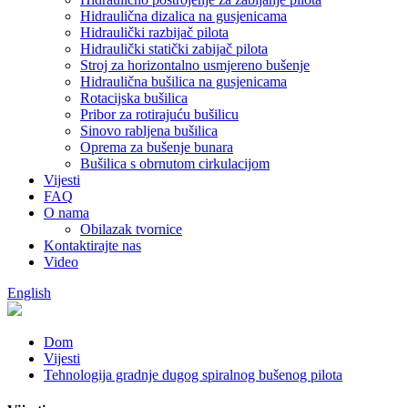
Hidraulična dizalica na gusjenicama
Hidraulički razbijač pilota
Hidraulički statički zabijač pilota
Stroj za horizontalno usmjereno bušenje
Hidraulična bušilica na gusjenicama
Rotacijska bušilica
Pribor za rotirajuću bušilicu
Sinovo rabljena bušilica
Oprema za bušenje bunara
Bušilica s obrnutom cirkulacijom
Vijesti
FAQ
O nama
Obilazak tvornice
Kontaktirajte nas
Video
English
Dom
Vijesti
Tehnologija gradnje dugog spiralnog bušenog pilota