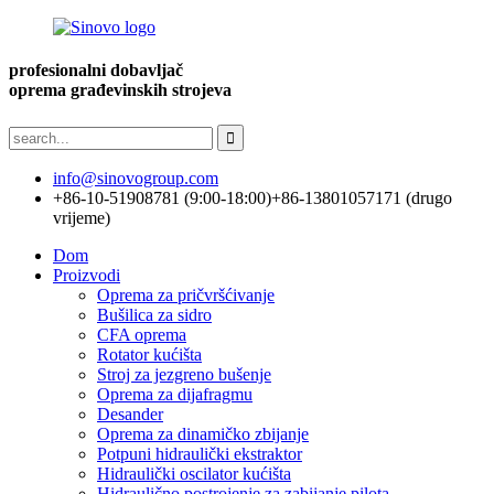
profesionalni dobavljač
oprema građevinskih strojeva
info@sinovogroup.com
+86-10-51908781 (9:00-18:00)
+86-13801057171 (drugo
vrijeme)
Dom
Proizvodi
Oprema za pričvršćivanje
Bušilica za sidro
CFA oprema
Rotator kućišta
Stroj za jezgreno bušenje
Oprema za dijafragmu
Desander
Oprema za dinamičko zbijanje
Potpuni hidraulički ekstraktor
Hidraulički oscilator kućišta
Hidraulično postrojenje za zabijanje pilota