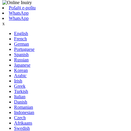
Pošalji e-poštu
WhatsApp
WhatsApp
x
English
French
German
Portuguese
Spanish
Russian
Japanese
Korean
Arabic
Irish
Greek
Turkish
Italian
Danish
Romanian
Indonesian
Czech
Afrikaans
Swedish