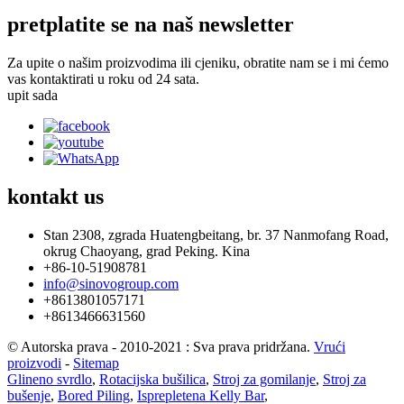
pretplatite se na naš newsletter
Za upite o našim proizvodima ili cjeniku, obratite nam se i mi ćemo
vas kontaktirati u roku od 24 sata.
upit sada
kontakt
us
Stan 2308, zgrada Huatengbeitang, br. 37 Nanmofang Road,
okrug Chaoyang, grad Peking. Kina
+86-10-51908781
info@sinovogroup.com
+8613801057171
+8613466631560
© Autorska prava - 2010-2021 : Sva prava pridržana.
Vrući
proizvodi
-
Sitemap
Glineno svrdlo
,
Rotacijska bušilica
,
Stroj za gomilanje
,
Stroj za
bušenje
,
Bored Piling
,
Isprepletena Kelly Bar
,