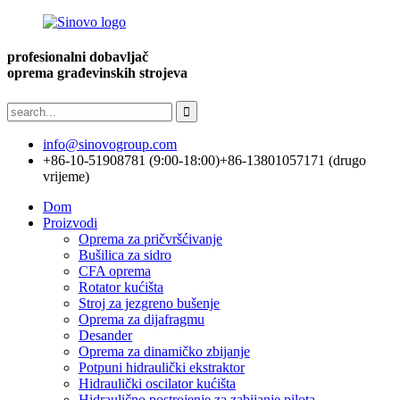
profesionalni dobavljač
oprema građevinskih strojeva
info@sinovogroup.com
+86-10-51908781 (9:00-18:00)
+86-13801057171 (drugo
vrijeme)
Dom
Proizvodi
Oprema za pričvršćivanje
Bušilica za sidro
CFA oprema
Rotator kućišta
Stroj za jezgreno bušenje
Oprema za dijafragmu
Desander
Oprema za dinamičko zbijanje
Potpuni hidraulički ekstraktor
Hidraulički oscilator kućišta
Hidraulično postrojenje za zabijanje pilota