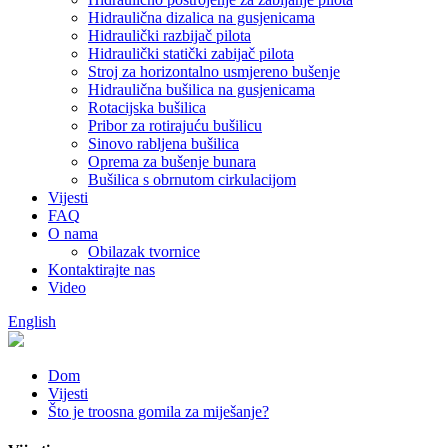
Hidraulična dizalica na gusjenicama
Hidraulički razbijač pilota
Hidraulički statički zabijač pilota
Stroj za horizontalno usmjereno bušenje
Hidraulična bušilica na gusjenicama
Rotacijska bušilica
Pribor za rotirajuću bušilicu
Sinovo rabljena bušilica
Oprema za bušenje bunara
Bušilica s obrnutom cirkulacijom
Vijesti
FAQ
O nama
Obilazak tvornice
Kontaktirajte nas
Video
English
Dom
Vijesti
Što je troosna gomila za miješanje?