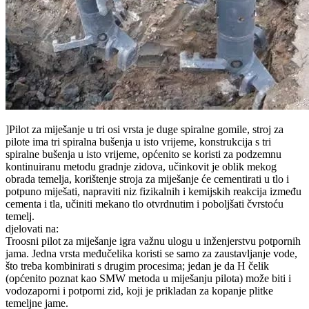
]Pilot za miješanje u tri osi vrsta je duge spiralne gomile, stroj za
pilote ima tri spiralna bušenja u isto vrijeme, konstrukcija s tri
spiralne bušenja u isto vrijeme, općenito se koristi za podzemnu
kontinuiranu metodu gradnje zidova, učinkovit je oblik mekog
obrada temelja, korištenje stroja za miješanje će cementirati u tlo i
potpuno miješati, napraviti niz fizikalnih i kemijskih reakcija između
cementa i tla, učiniti mekano tlo otvrdnutim i poboljšati čvrstoću
temelj.
djelovati na:
Troosni pilot za miješanje igra važnu ulogu u inženjerstvu potpornih
jama. Jedna vrsta međučelika koristi se samo za zaustavljanje vode,
što treba kombinirati s drugim procesima; jedan je da H čelik
(općenito poznat kao SMW metoda u miješanju pilota) može biti i
vodozaporni i potporni zid, koji je prikladan za kopanje plitke
temeljne jame.