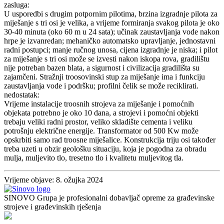
zasluga:
U usporedbi s drugim potpornim pilotima, brzina izgradnje pilota za
miješanje s tri osi je velika, a vrijeme formiranja svakog pilota je oko
30-40 minuta (oko 60 m u 24 sata); učinak zaustavljanja vode nakon
hrpe je izvanredan; mehaničko automatsko upravljanje, jednostavni
radni postupci; manje ručnog unosa, cijena izgradnje je niska; i pilot
za miješanje s tri osi može se izvesti nakon iskopa rova, gradilištu
nije potreban bazen blata, a sigurnost i civilizacija gradilišta su
zajamčeni. Stražnji troosovinski stup za miješanje ima i funkciju
zaustavljanja vode i podršku; profilni čelik se može reciklirati.
nedostatak:
Vrijeme instalacije troosnih strojeva za miješanje i pomoćnih
objekata potrebno je oko 10 dana, a strojevi i pomoćni objekti
trebaju veliki radni prostor, veliko skladište cementa i veliku
potrošnju električne energije. Transformator od 500 Kw može
opskrbiti samo rad troosne miješalice. Konstrukcija triju osi također
treba uzeti u obzir geološku situaciju, koja je pogodna za obradu
mulja, muljevito tlo, tresetno tlo i kvalitetu muljevitog tla.
Vrijeme objave: 8. ožujka 2024
SINOVO Grupa je profesionalni dobavljač opreme za građevinske
strojeve i građevinskih rješenja