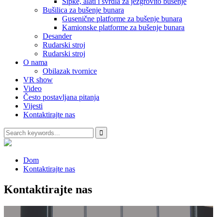
Šipke, alati i svrdla za jezgrovito bušenje
Bušilica za bušenje bunara
Gusenične platforme za bušenje bunara
Kamionske platforme za bušenje bunara
Desander
Rudarski stroj
Rudarski stroj
O nama
Obilazak tvornice
VR show
Video
Često postavljana pitanja
Vijesti
Kontaktirajte nas
Dom
Kontaktirajte nas
Kontaktirajte nas