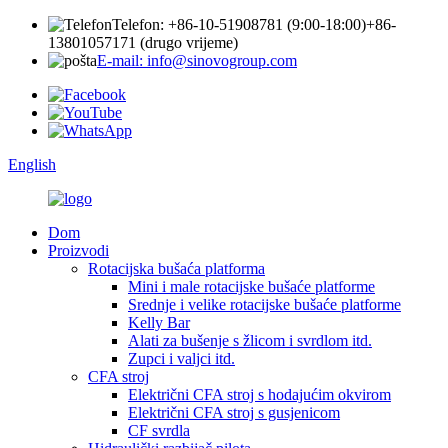
Telefon: +86-10-51908781 (9:00-18:00)
+86-
13801057171 (drugo vrijeme)
E-mail: info@sinovogroup.com
English
Dom
Proizvodi
Rotacijska bušaća platforma
Mini i male rotacijske bušaće platforme
Srednje i velike rotacijske bušaće platforme
Kelly Bar
Alati za bušenje s žlicom i svrdlom itd.
Zupci i valjci itd.
CFA stroj
Električni CFA stroj s hodajućim okvirom
Električni CFA stroj s gusjenicom
CF svrdla