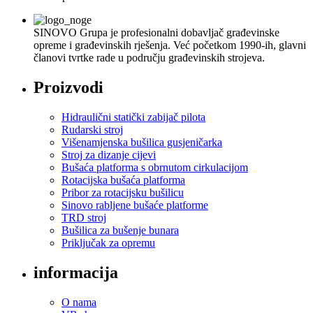
SINOVO Grupa je profesionalni dobavljač građevinske
opreme i građevinskih rješenja. Već početkom 1990-ih, glavni
članovi tvrtke rade u području građevinskih strojeva.
Proizvodi
Hidraulični statički zabijač pilota
Rudarski stroj
Višenamjenska bušilica gusjeničarka
Stroj za dizanje cijevi
Bušaća platforma s obrnutom cirkulacijom
Rotacijska bušaća platforma
Pribor za rotacijsku bušilicu
Sinovo rabljene bušaće platforme
TRD stroj
Bušilica za bušenje bunara
Priključak za opremu
informacija
O nama