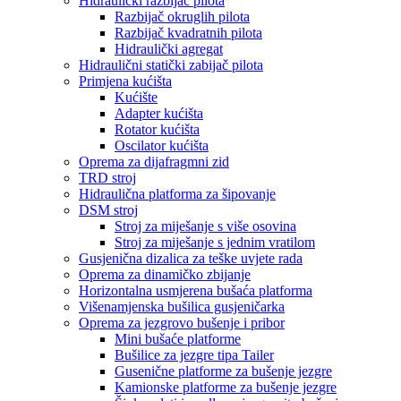
Hidraulički razbijač pilota
Razbijač okruglih pilota
Razbijač kvadratnih pilota
Hidraulički agregat
Hidraulični statički zabijač pilota
Primjena kućišta
Kućište
Adapter kućišta
Rotator kućišta
Oscilator kućišta
Oprema za dijafragmni zid
TRD stroj
Hidraulična platforma za šipovanje
DSM stroj
Stroj za miješanje s više osovina
Stroj za miješanje s jednim vratilom
Gusjenična dizalica za teške uvjete rada
Oprema za dinamičko zbijanje
Horizontalna usmjerena bušaća platforma
Višenamjenska bušilica gusjeničarka
Oprema za jezgrovo bušenje i pribor
Mini bušaće platforme
Bušilice za jezgre tipa Tailer
Gusenične platforme za bušenje jezgre
Kamionske platforme za bušenje jezgre