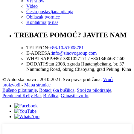
VR show
Video
Često postavljana pitanja
Obilazak tvornice
Kontaktirajte nas
TREBATE POMOĆ? JAVITE NAM
TELEFON:
+86-10-51908781
E-ADRESA:
info@sinovogroup.com
WHATSAPP:
+8613801057171 / +8613466631560
DODATI:
Stan 2308, zgrada Huatengbeitang, br. 37
Nanmofang Road, okrug Chaoyang, grad Peking. Kina
© Autorska prava - 2010-2021: Sva prava pridržana.
Vrući
proizvodi
-
Mapa stranice
Bušeno pilotiranje
,
Rotacijska bušilica
,
Stroj za pilotiranje
,
Prepleteni Kelly Bar
,
Bušilica
,
Glinasti svrdlo
,