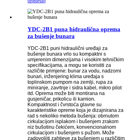
upit
detalj
YDC-2B1 puna hidraulična oprema
za bušenje bunara
YDC-2B1 puni hidraulični uređaji za
bušenje bunara vrlo su kompaktni s
umjerenim dimenzijama i visokim tehničkim
specifikacijama, a mogu se koristiti za
različite primjene: bunar za vodu, nadzorni
bunari, inženjering klima uređaja s
toplinskom pumpom na zemlji, rupa za
miniranje, zavrtnje i sidra kabel, mikro pilot
itd. Oprema može biti montirana na
gusjeničar, prikolicu ili kamion.
Kompaktnost i čvrstoća glavne su
karakteristike opreme koja je dizajnirana za
rad s nekoliko metoda bušenja: obrnutom
cirkulacijom isplakom i bušenjem zrakom
niz bušotinu čekićem, konvencionalnom
cirkulacijom i bušenjem s pužom. Može
zadovoljiti zahtjeve za bušenjem u različitim