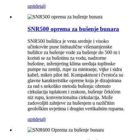
upit
detalj
SNR500 oprema za bušenje bunara
SNR500 bušilica je vrsta srednje i visoko
učinkovite pune hidraulične višenamjenske
bušilice za bušenje vode za bušenje do 500 m i
koristi se za bušotinu za vodu, nadzorne
bušotine, inženjering klima uređaja toplinske
pumpe na zemlji, rupe za miniranje, vijke i sidra
kabel, mikro pilot itd. Kompaktnost i čvrstoća su
glavne karakteristike opreme koja je dizajnirana
za rad s nekoliko metoda bušenja: obrnuto
cirkulacija isplakom i zrakom, bušenje čekićem
niz rupu, konvencionalna cirkulacija. Može
zadovoljiti zahtjeve za bušenjem u različitim
geološkim uvjetima i drugim vertikalnim rupama.
upit
detalj