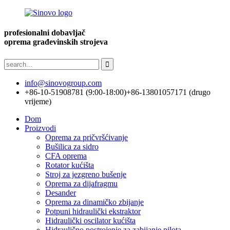
profesionalni dobavljač
oprema građevinskih strojeva
info@sinovogroup.com
+86-10-51908781 (9:00-18:00)
+86-13801057171 (drugo
vrijeme)
Dom
Proizvodi
Oprema za pričvršćivanje
Bušilica za sidro
CFA oprema
Rotator kućišta
Stroj za jezgreno bušenje
Oprema za dijafragmu
Desander
Oprema za dinamičko zbijanje
Potpuni hidraulički ekstraktor
Hidraulički oscilator kućišta
Hidraulično postrojenje za zabijanje pilota