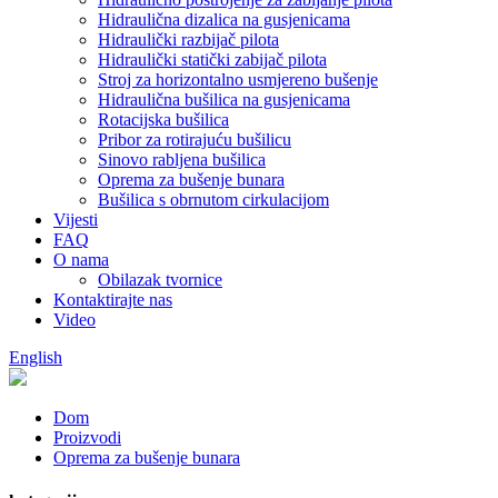
Hidraulična dizalica na gusjenicama
Hidraulički razbijač pilota
Hidraulički statički zabijač pilota
Stroj za horizontalno usmjereno bušenje
Hidraulična bušilica na gusjenicama
Rotacijska bušilica
Pribor za rotirajuću bušilicu
Sinovo rabljena bušilica
Oprema za bušenje bunara
Bušilica s obrnutom cirkulacijom
Vijesti
FAQ
O nama
Obilazak tvornice
Kontaktirajte nas
Video
English
Dom
Proizvodi
Oprema za bušenje bunara