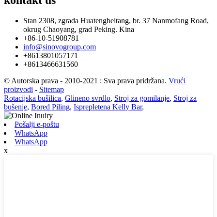
kontakt
us
Stan 2308, zgrada Huatengbeitang, br. 37 Nanmofang Road,
okrug Chaoyang, grad Peking. Kina
+86-10-51908781
info@sinovogroup.com
+8613801057171
+8613466631560
© Autorska prava - 2010-2021 : Sva prava pridržana.
Vrući
proizvodi
-
Sitemap
Rotacijska bušilica
,
Glineno svrdlo
,
Stroj za gomilanje
,
Stroj za
bušenje
,
Bored Piling
,
Isprepletena Kelly Bar
,
Pošalji e-poštu
WhatsApp
WhatsApp
x