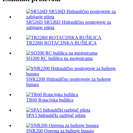
SR526D SR536D Hidraulično postrojenje za
zabijanje pilota
TR228H ROTACIJSKA BUŠILICA
SQ200 RC bušilica na gusjenicama
SNR2200 Hidraulično postrojenje za bušenje
bunara
TR60 Rotacijska bušilica
SPA5 hidraulički razbijač pilota
SNR200 Oprema za bušenje bunara