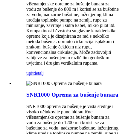
višenamjenske opreme za bušenje bunara za
vodu za bušenje do 800 m i koristi se za bušotine
za vodu, nadzorne bušotine, inženjering klima
uređaja toplinske pumpe na zemlji, rupe za
miniranje, zavrtnje i sidra kabel, mikro pilot itd.
Kompaktnost i čvrstoća su glavne karakteristike
opreme koja je dizajnirana za rad s nekoliko
metoda bušenja: obrnuto cirkulacija isplakom i
zrakom, bušenje čekićem niz rupu,
konvencionalna cirkulacija. Može zadovoljiti
zahtjeve za bušenjem u različitim geološkim
uvjetima i drugim vertikalnim rupama.
upit
detalj
SNR1000 Oprema za bušenje bunara
SNR1000 oprema za bušenje je vrsta srednje i
visoko učinkovite pune hidraulične
višenamjenske opreme za bušenje bunara za
vodu za bušenje do 1200 m i koristi se za
bušotine za vodu, nadzorne bušotine, inženjering
klima uređaja toplinske pumpe na zemlji, rupe za