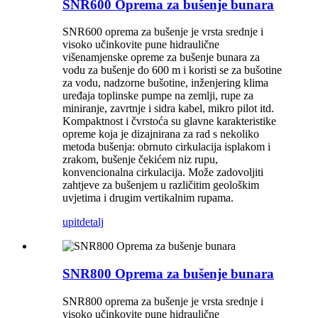
SNR600 Oprema za bušenje bunara
SNR600 oprema za bušenje je vrsta srednje i
visoko učinkovite pune hidraulične
višenamjenske opreme za bušenje bunara za
vodu za bušenje do 600 m i koristi se za bušotine
za vodu, nadzorne bušotine, inženjering klima
uređaja toplinske pumpe na zemlji, rupe za
miniranje, zavrtnje i sidra kabel, mikro pilot itd.
Kompaktnost i čvrstoća su glavne karakteristike
opreme koja je dizajnirana za rad s nekoliko
metoda bušenja: obrnuto cirkulacija isplakom i
zrakom, bušenje čekićem niz rupu,
konvencionalna cirkulacija. Može zadovoljiti
zahtjeve za bušenjem u različitim geološkim
uvjetima i drugim vertikalnim rupama.
upit
detalj
SNR800 Oprema za bušenje bunara
SNR800 oprema za bušenje je vrsta srednje i
visoko učinkovite pune hidraulične