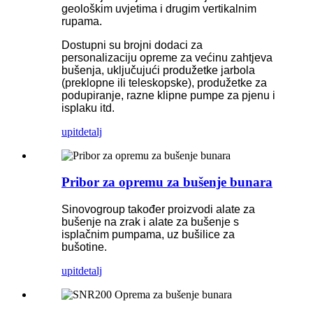
geološkim uvjetima i drugim vertikalnim
rupama.
Dostupni su brojni dodaci za
personalizaciju opreme za većinu zahtjeva
bušenja, uključujući produžetke jarbola
(preklopne ili teleskopske), produžetke za
podupiranje, razne klipne pumpe za pjenu i
isplaku itd.
upit
detalj
Pribor za opremu za bušenje bunara
Sinovogroup također proizvodi alate za
bušenje na zrak i alate za bušenje s
isplačnim pumpama, uz bušilice za
bušotine.
upit
detalj