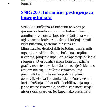
SNR2200 Hidraulično postrojenje za
bušenje bunara
SNR2200 bušotina za bušotinu na vodu je
gusjenička bušilica s potpuno hidrauličnim
gornjim pogonom za bušenje bušotine na vodu,
uglavnom se koristi za bušenje i bušenje raznih
vrsta bušotina, geotermalnih rupa za
klimatizaciju, detekcijskih bušotina, usmjerenih
rupa, oborinskih bušotina, bušotina s toplim
izvorima, punjenje rupe i druge operacije bušenja
i bušenja. Ova bušilica može koristiti različite
građevinske tehnike kao što je bušenje čekićem s
zrakom niz rupu i bušenje isplakom. Ima
prednosti kao što su široka prilagodljivost
geologiji, visoka konstrukcijska točnost, velika
brzina bušenja, dobar učinak oblikovanja rupa,
jednostavno rukovanje, snažna stabilnost stroja i
niska stopa kvarova, što kupci jako preferiraju.