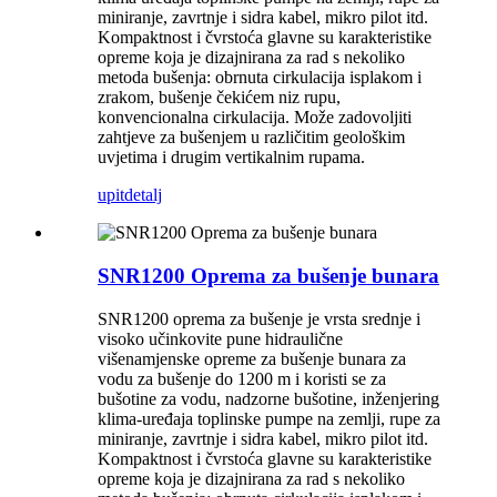
miniranje, zavrtnje i sidra kabel, mikro pilot itd.
Kompaktnost i čvrstoća glavne su karakteristike
opreme koja je dizajnirana za rad s nekoliko
metoda bušenja: obrnuta cirkulacija isplakom i
zrakom, bušenje čekićem niz rupu,
konvencionalna cirkulacija. Može zadovoljiti
zahtjeve za bušenjem u različitim geološkim
uvjetima i drugim vertikalnim rupama.
upit
detalj
SNR1200 Oprema za bušenje bunara
SNR1200 oprema za bušenje je vrsta srednje i
visoko učinkovite pune hidraulične
višenamjenske opreme za bušenje bunara za
vodu za bušenje do 1200 m i koristi se za
bušotine za vodu, nadzorne bušotine, inženjering
klima-uređaja toplinske pumpe na zemlji, rupe za
miniranje, zavrtnje i sidra kabel, mikro pilot itd.
Kompaktnost i čvrstoća glavne su karakteristike
opreme koja je dizajnirana za rad s nekoliko