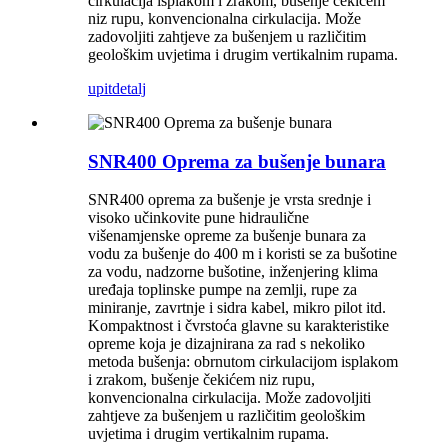
cirkulacija isplakom i zrakom, bušenje čekićem
niz rupu, konvencionalna cirkulacija. Može
zadovoljiti zahtjeve za bušenjem u različitim
geološkim uvjetima i drugim vertikalnim rupama.
upit
detalj
SNR400 Oprema za bušenje bunara
SNR400 oprema za bušenje je vrsta srednje i
visoko učinkovite pune hidraulične
višenamjenske opreme za bušenje bunara za
vodu za bušenje do 400 m i koristi se za bušotine
za vodu, nadzorne bušotine, inženjering klima
uređaja toplinske pumpe na zemlji, rupe za
miniranje, zavrtnje i sidra kabel, mikro pilot itd.
Kompaktnost i čvrstoća glavne su karakteristike
opreme koja je dizajnirana za rad s nekoliko
metoda bušenja: obrnutom cirkulacijom isplakom
i zrakom, bušenje čekićem niz rupu,
konvencionalna cirkulacija. Može zadovoljiti
zahtjeve za bušenjem u različitim geološkim
uvjetima i drugim vertikalnim rupama.