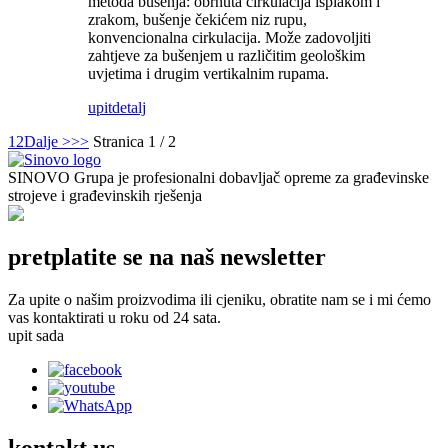
metoda bušenja: obrnuta cirkulacija isplakom i
zrakom, bušenje čekićem niz rupu,
konvencionalna cirkulacija. Može zadovoljiti
zahtjeve za bušenjem u različitim geološkim
uvjetima i drugim vertikalnim rupama.
upit
detalj
1
2
Dalje >
>>
Stranica 1 / 2
SINOVO Grupa je profesionalni dobavljač opreme za građevinske
strojeve i građevinskih rješenja
pretplatite se na naš newsletter
Za upite o našim proizvodima ili cjeniku, obratite nam se i mi ćemo
vas kontaktirati u roku od 24 sata.
upit sada