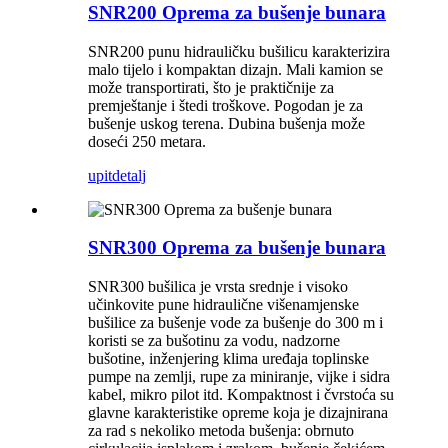
SNR200 Oprema za bušenje bunara
SNR200 punu hidrauličku bušilicu karakterizira
malo tijelo i kompaktan dizajn. Mali kamion se
može transportirati, što je praktičnije za
premještanje i štedi troškove. Pogodan je za
bušenje uskog terena. Dubina bušenja može
doseći 250 metara.
upit
detalj
SNR300 Oprema za bušenje bunara
SNR300 bušilica je vrsta srednje i visoko
učinkovite pune hidraulične višenamjenske
bušilice za bušenje vode za bušenje do 300 m i
koristi se za bušotinu za vodu, nadzorne
bušotine, inženjering klima uređaja toplinske
pumpe na zemlji, rupe za miniranje, vijke i sidra
kabel, mikro pilot itd. Kompaktnost i čvrstoća su
glavne karakteristike opreme koja je dizajnirana
za rad s nekoliko metoda bušenja: obrnuto