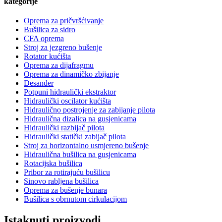
kategorije
Oprema za pričvršćivanje
Bušilica za sidro
CFA oprema
Stroj za jezgreno bušenje
Rotator kućišta
Oprema za dijafragmu
Oprema za dinamičko zbijanje
Desander
Potpuni hidraulički ekstraktor
Hidraulički oscilator kućišta
Hidraulično postrojenje za zabijanje pilota
Hidraulična dizalica na gusjenicama
Hidraulički razbijač pilota
Hidraulički statički zabijač pilota
Stroj za horizontalno usmjereno bušenje
Hidraulična bušilica na gusjenicama
Rotacijska bušilica
Pribor za rotirajuću bušilicu
Sinovo rabljena bušilica
Oprema za bušenje bunara
Bušilica s obrnutom cirkulacijom
Istaknuti proizvodi