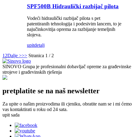
SPF500B Hidraulički razbijač pilota
Vodeći hidraulički razbijač pilota s pet
patentiranih tehnologija i podesivim lancem, to je
najučinkovitija oprema za razbijanje temeljnih
slojeva.
upit
detalj
1
2
Dalje >
>>
Stranica 1 / 2
SINOVO Grupa je profesionalni dobavljač opreme za građevinske
strojeve i građevinskih rješenja
pretplatite se na naš newsletter
Za upite o našim proizvodima ili cjeniku, obratite nam se i mi ćemo
vas kontaktirati u roku od 24 sata.
upit sada