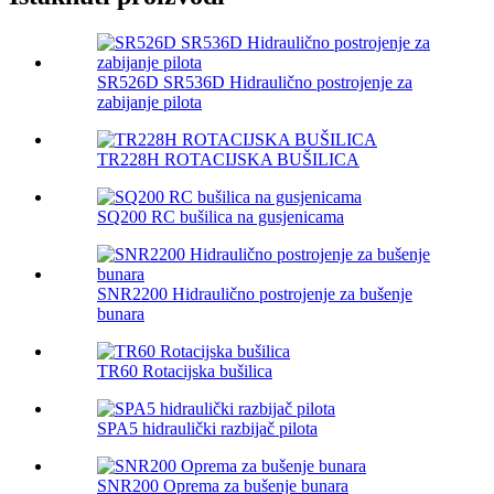
SR526D SR536D Hidraulično postrojenje za
zabijanje pilota
TR228H ROTACIJSKA BUŠILICA
SQ200 RC bušilica na gusjenicama
SNR2200 Hidraulično postrojenje za bušenje
bunara
TR60 Rotacijska bušilica
SPA5 hidraulički razbijač pilota
SNR200 Oprema za bušenje bunara