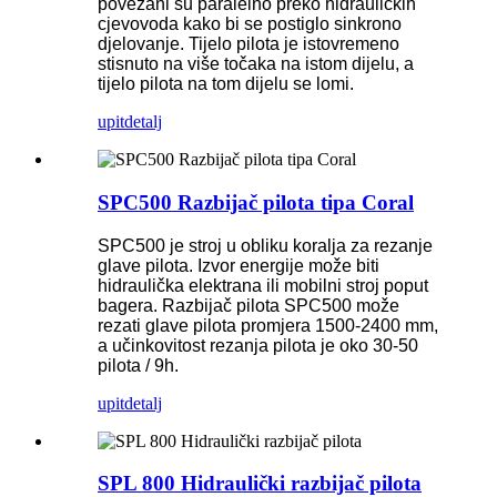
povezani su paralelno preko hidrauličkih
cjevovoda kako bi se postiglo sinkrono
djelovanje. Tijelo pilota je istovremeno
stisnuto na više točaka na istom dijelu, a
tijelo pilota na tom dijelu se lomi.
upit
detalj
SPC500 Razbijač pilota tipa Coral
SPC500 je stroj u obliku koralja za rezanje
glave pilota. Izvor energije može biti
hidraulička elektrana ili mobilni stroj poput
bagera. Razbijač pilota SPC500 može
rezati glave pilota promjera 1500-2400 mm,
a učinkovitost rezanja pilota je oko 30-50
pilota / 9h.
upit
detalj
SPL 800 Hidraulički razbijač pilota