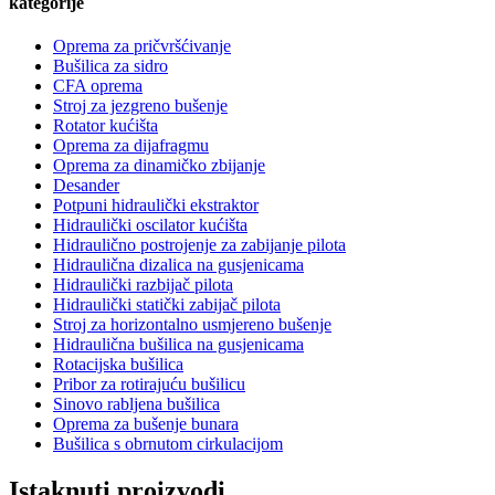
kategorije
Oprema za pričvršćivanje
Bušilica za sidro
CFA oprema
Stroj za jezgreno bušenje
Rotator kućišta
Oprema za dijafragmu
Oprema za dinamičko zbijanje
Desander
Potpuni hidraulički ekstraktor
Hidraulički oscilator kućišta
Hidraulično postrojenje za zabijanje pilota
Hidraulična dizalica na gusjenicama
Hidraulički razbijač pilota
Hidraulički statički zabijač pilota
Stroj za horizontalno usmjereno bušenje
Hidraulična bušilica na gusjenicama
Rotacijska bušilica
Pribor za rotirajuću bušilicu
Sinovo rabljena bušilica
Oprema za bušenje bunara
Bušilica s obrnutom cirkulacijom
Istaknuti proizvodi