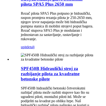
pilota SPA5 Plus 2650 mm
Rezač pilota SPA5 Plus potpuno je hidraulički,
raspon promjera rezanja pilota je 250-2650 mm,
njegov izvor napajanja može biti hidraulička
pumpna stanica ili mobilni strojevi poput bagera.
Rezač stupova SPA5 Plus je modularan i
jednostavan za sastavljanje, rastavljanje i
rukovanje.
upit
detalj
SPF450B Hidraulički stroj za
razbijanje pilota za kvadratne
betonske pilote
SPF450B hidraulički betonski četverokutni
razbijač pilota može razbiti stupove kao što su
ugrađeni piloti, montažni piloti itd. Može se
podijeliti na kvadrat po obliku hrpe. Naš
hidraulički razbijač pilota naširoko se koristi u