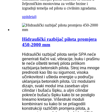
željezničkim mostovima za velike brzine i
izgradnji temelja od pilota u civilnim zgradama.
upit
detalj
Hidraulički razbijač pilota promjera
450-2000 mm
Hidraulički razbijač pilota serije SPA neće
generirati tlačni val, vibracije, buku i prašinu
te neće oštetiti temelj pilota prilikom
razbijanja betonskih pilota. Stroj ima mnoge
prednosti kao što su sigurnost, visoka
učinkovitost i ušteda energije u području
uklanjanja betonskih pilota. Uz modularni
dizajn, svaki modul ima zaseban uljni
cilindar i bušaću šipku, a uljni cilindar
pokreće bušaću šipku kako bi se postiglo
linearno kretanje. Višestruki moduli
kombinirani su kako bi se prilagodili
konstrukciji različitih promjera pilota, a