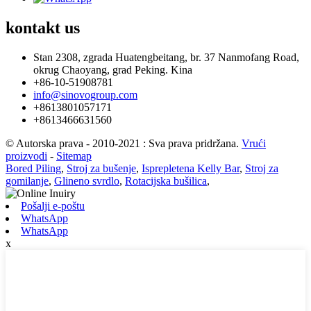
kontakt
us
Stan 2308, zgrada Huatengbeitang, br. 37 Nanmofang Road,
okrug Chaoyang, grad Peking. Kina
+86-10-51908781
info@sinovogroup.com
+8613801057171
+8613466631560
© Autorska prava - 2010-2021 : Sva prava pridržana.
Vrući
proizvodi
-
Sitemap
Bored Piling
,
Stroj za bušenje
,
Isprepletena Kelly Bar
,
Stroj za
gomilanje
,
Glineno svrdlo
,
Rotacijska bušilica
,
Pošalji e-poštu
WhatsApp
WhatsApp
x