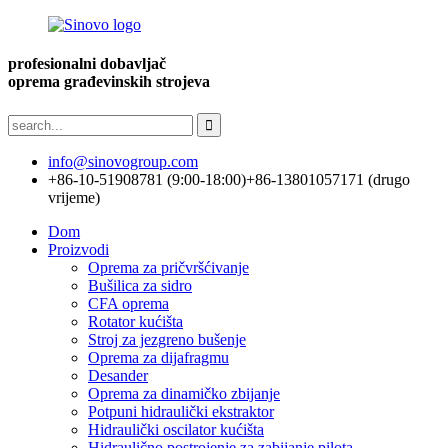
profesionalni dobavljač
oprema građevinskih strojeva
info@sinovogroup.com
+86-10-51908781 (9:00-18:00)
+86-13801057171 (drugo
vrijeme)
Dom
Proizvodi
Oprema za pričvršćivanje
Bušilica za sidro
CFA oprema
Rotator kućišta
Stroj za jezgreno bušenje
Oprema za dijafragmu
Desander
Oprema za dinamičko zbijanje
Potpuni hidraulički ekstraktor
Hidraulički oscilator kućišta
Hidraulično postrojenje za zabijanje pilota