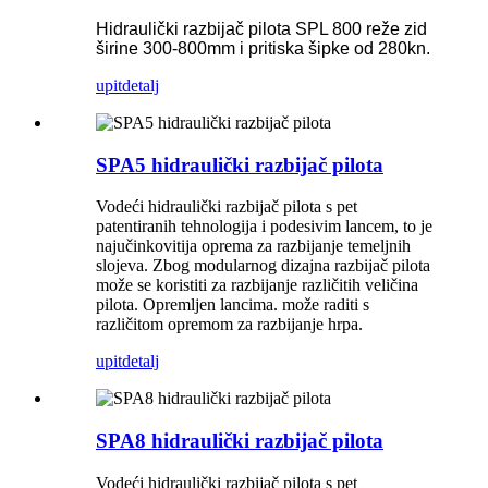
Hidraulički razbijač pilota SPL 800 reže zid
širine 300-800mm i pritiska šipke od 280kn.
upit
detalj
SPA5 hidraulički razbijač pilota
Vodeći hidraulički razbijač pilota s pet
patentiranih tehnologija i podesivim lancem, to je
najučinkovitija oprema za razbijanje temeljnih
slojeva. Zbog modularnog dizajna razbijač pilota
može se koristiti za razbijanje različitih veličina
pilota. Opremljen lancima. može raditi s
različitom opremom za razbijanje hrpa.
upit
detalj
SPA8 hidraulički razbijač pilota
Vodeći hidraulički razbijač pilota s pet