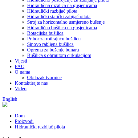
Hidraulična dizalica na gusjenicama
Hidraulički razbijač pilota
Hidraulički statički zabijač pilota
Stroj za horizontalno usmjereno bušenje
Hidraulična bušilica na gusjenicama
Rotacijska bušilica
Pribor za rotirajuću bušilicu
Sinovo rabljena bušilica
Oprema za bušenje bunara
Bušilica s obrnutom cirkulacijom
Vijesti
FAQ
O nama
Obilazak tvornice
Kontaktirajte nas
Video
English
Dom
Proizvodi
Hidraulički razbijač pilota