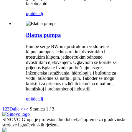
bušotina itd.
upit
detalj
Blatna pumpa
Pumpe serije BW imaju strukturu vodoravne
klipne pumpe s jednostrukim, dvostrukim i
trostrukim klipom, jednostrukim odnosno
dvostrukim djelovanjem. Uglavnom se koriste za
prijenos isplake i vode pri bušenju jezgre.
Inženjerska istraživanja, hidrologija i bušotine za
vodu, bušotine za naftu i plin. Također se mogu
koristiti za prijenos različitih tekućina u naftnoj,
kemijskoj i prehrambenoj industriji.
upit
detalj
1
2
3
Dalje >
>>
Stranica 1 / 3
SINOVO Grupa je profesionalni dobavljač opreme za građevinske
strojeve i građevinskih rješenja