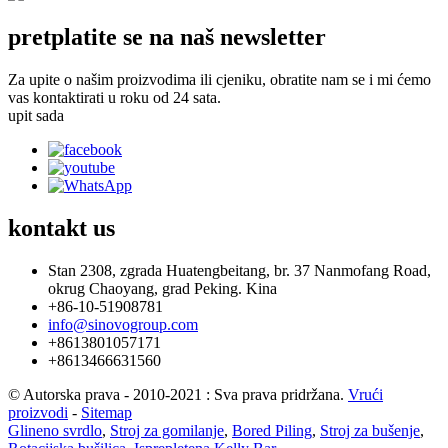
pretplatite se na naš newsletter
Za upite o našim proizvodima ili cjeniku, obratite nam se i mi ćemo
vas kontaktirati u roku od 24 sata.
upit sada
kontakt
us
Stan 2308, zgrada Huatengbeitang, br. 37 Nanmofang Road,
okrug Chaoyang, grad Peking. Kina
+86-10-51908781
info@sinovogroup.com
+8613801057171
+8613466631560
© Autorska prava - 2010-2021 : Sva prava pridržana.
Vrući
proizvodi
-
Sitemap
Glineno svrdlo
,
Stroj za gomilanje
,
Bored Piling
,
Stroj za bušenje
,