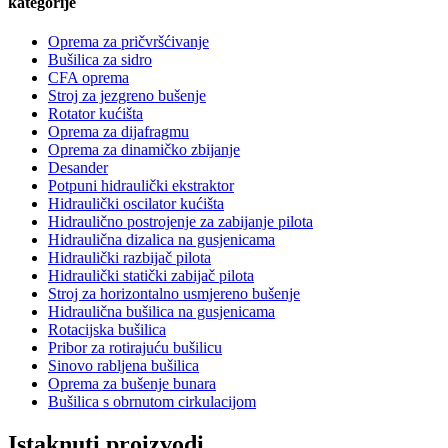
kategorije
Oprema za pričvršćivanje
Bušilica za sidro
CFA oprema
Stroj za jezgreno bušenje
Rotator kućišta
Oprema za dijafragmu
Oprema za dinamičko zbijanje
Desander
Potpuni hidraulički ekstraktor
Hidraulički oscilator kućišta
Hidraulično postrojenje za zabijanje pilota
Hidraulična dizalica na gusjenicama
Hidraulički razbijač pilota
Hidraulički statički zabijač pilota
Stroj za horizontalno usmjereno bušenje
Hidraulična bušilica na gusjenicama
Rotacijska bušilica
Pribor za rotirajuću bušilicu
Sinovo rabljena bušilica
Oprema za bušenje bunara
Bušilica s obrnutom cirkulacijom
Istaknuti proizvodi