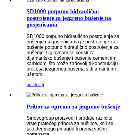
SD1000 potpuno hidraulično
postrojenje za jezgreno bušenje na
gusjenicama
SD1000 potpuno hidraulično postrojenje za
bušenje na gusjenicama je postrojenje za
bušenje potpuno hidraulično postrojenje za
bušenje. Uglavnom se koristi za
dijamantsko bušenje i bušenje cementnim
karbidom, što može zadovoljiti konstrukciju
procesa jezgrenog bušenja s dijamantnim
užetom.
upit
detalj
Pribor za opremu za jezgreno bušenje
Sinovogroup proizvodi i prodaje različite
vrste pratećeg pribora za bušilice, koji se
također mogu prilagoditi prema vašim
potrebama.