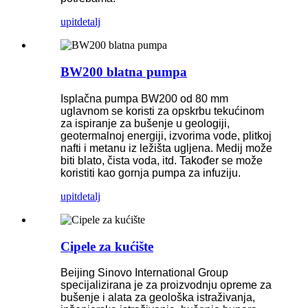
upit
detalj
BW200 blatna pumpa
Isplačna pumpa BW200 od 80 mm
uglavnom se koristi za opskrbu tekućinom
za ispiranje za bušenje u geologiji,
geotermalnoj energiji, izvorima vode, plitkoj
nafti i metanu iz ležišta ugljena. Medij može
biti blato, čista voda, itd. Također se može
koristiti kao gornja pumpa za infuziju.
upit
detalj
Cipele za kućište
Beijing Sinovo International Group
specijalizirana je za proizvodnju opreme za
bušenje i alata za geološka istraživanja,