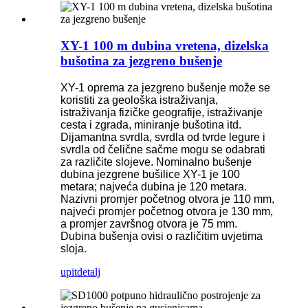
XY-1 100 m dubina vretena, dizelska
bušotina za jezgreno bušenje
XY-1 oprema za jezgreno bušenje može se
koristiti za geološka istraživanja,
istraživanja fizičke geografije, istraživanje
cesta i zgrada, miniranje bušotina itd.
Dijamantna svrdla, svrdla od tvrde legure i
svrdla od čelične sačme mogu se odabrati
za različite slojeve. Nominalno bušenje
dubina jezgrene bušilice XY-1 je 100
metara; najveća dubina je 120 metara.
Nazivni promjer početnog otvora je 110 mm,
najveći promjer početnog otvora je 130 mm,
a promjer završnog otvora je 75 mm.
Dubina bušenja ovisi o različitim uvjetima
sloja.
upit
detalj