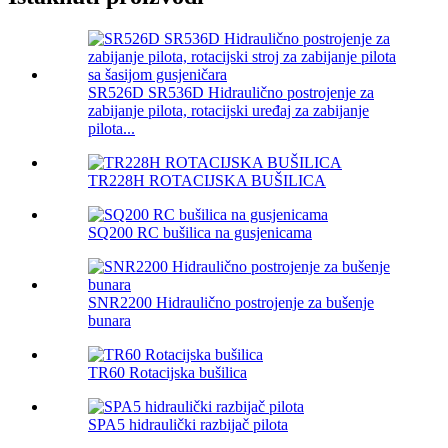
SR526D SR536D Hidraulično postrojenje za
zabijanje pilota, rotacijski uređaj za zabijanje
pilota...
TR228H ROTACIJSKA BUŠILICA
SQ200 RC bušilica na gusjenicama
SNR2200 Hidraulično postrojenje za bušenje
bunara
TR60 Rotacijska bušilica
SPA5 hidraulički razbijač pilota