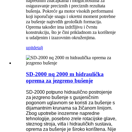
naprednim značajkama i mogućnostima za
osiguravanje preciznih i preciznih rezultata
bušenja. Pokreće ga motor visokih performansi
koji isporučuje snagu i okretni moment potrebne
za bušenje najtvrđih geoloških formacija.
Oprema također ima izdržljivu i čvrstu
konstrukciju, što je čini prikladnom za korištenje
u udaljenim i izazovnim okruženjima.
upit
detalj
SD-2000 nq 2000 m hidraulička
oprema za jezgreno bušenje
SD-2000 potpuno hidraulično postrojenje
za jezgreno bušenje s gusjeničnim
pogonom uglavnom se koristi za bušenje s
dijamantnim krunama sa žičanom linijom.
Zbog upotrebe inozemne napredne
tehnologije, posebno zrele rotacijske glave,
steznog stroja, vitla i hidrauličkih sustava,
oprema za bušenje je široko korištena. Nije