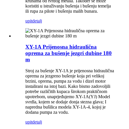
krunama od tvrdog metala. Također se može
koristiti u istraživanju bušenja i bušenju temelja
ili rupa za pilote i bušenju malih bunara.
upit
detalj
XY-1A Prijenosna hidraulična
oprema za bušenje jezgri dubine 180
m
Stroj za bušenje XY-1A je prijenosna hidraulična
oprema za jezgreno bušenje koja pri velikoj
brzini, oprema, pumpa za vodu i dizel motor
instalirani na istoj bazi. Kako bismo zadovoljili
potrebe različitih kupaca širokom praktičnom
upotrebom, unaprjeđujemo XY-1A(YJ) Model
svrdla, kojem se dodaje donja stezna glava; I
napredna bušilica modela XY-1A-4, kojoj je
dodana pumpa za vodu.
upit
detalj