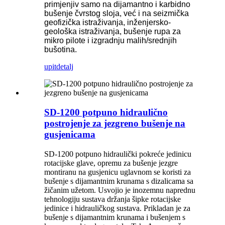
primjenjiv samo na dijamantno i karbidno
bušenje čvrstog sloja, već i na seizmička
geofizička istraživanja, inženjersko-
geološka istraživanja, bušenje rupa za
mikro pilote i izgradnju malih/srednjih
bušotina.
upit
detalj
SD-1200 potpuno hidraulično
postrojenje za jezgreno bušenje na
gusjenicama
SD-1200 potpuno hidraulički pokreće jedinicu
rotacijske glave, opremu za bušenje jezgre
montiranu na gusjenicu uglavnom se koristi za
bušenje s dijamantnim krunama s dizalicama sa
žičanim užetom. Usvojio je inozemnu naprednu
tehnologiju sustava držanja šipke rotacijske
jedinice i hidrauličkog sustava. Prikladan je za
bušenje s dijamantnim krunama i bušenjem s