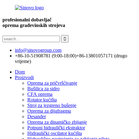
profesionalni dobavljač
oprema građevinskih strojeva
info@sinovogroup.com
+86-10-51908781 (9:00-18:00)
+86-13801057171 (drugo
vrijeme)
Dom
Proizvodi
Oprema za pričvršćivanje
Bušilica za sidro
CFA oprema
Rotator kućišta
Stroj za jezgreno bušenje
Oprema za dijafragmu
Desander
Oprema za dinamičko zbijanje
Potpuni hidraulički ekstraktor
Hidraulički oscilator kućišta
Hidraulično postrojenje za zabijanje pilota