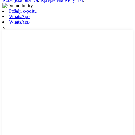
Rotacijska bušilica
,
Isprepletena Kelly Bar
,
Pošalji e-poštu
WhatsApp
WhatsApp
x