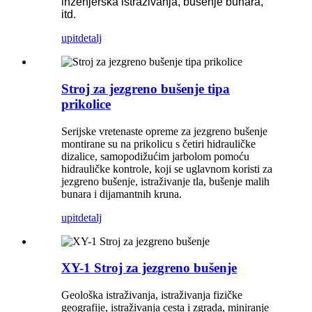
inženjerska istraživanja, bušenje bunara,
itd.
upit
detalj
Stroj za jezgreno bušenje tipa
prikolice
Serijske vretenaste opreme za jezgreno bušenje
montirane su na prikolicu s četiri hidrauličke
dizalice, samopodižućim jarbolom pomoću
hidrauličke kontrole, koji se uglavnom koristi za
jezgreno bušenje, istraživanje tla, bušenje malih
bunara i dijamantnih kruna.
upit
detalj
XY-1 Stroj za jezgreno bušenje
Geološka istraživanja, istraživanja fizičke
geografije, istraživanja cesta i zgrada, miniranje