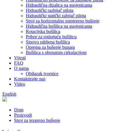
Hidraulična dizalica na gusjenicama
Hidraulički razbijač pilota
Hidraulički statički zabijač pilota
Stroj za horizontalno usmjereno bušenje
Hidraulična bušilica na gusjenicama
Rotacijska bušilica
Pribor za rotirajuću bušilicu
Sinovo rabljena bušilica
Oprema za bušenje bunara
Bušilica s obrnutom cirkulacijom
Vijesti
FAQ
O nama
Obilazak tvornice
Kontaktirajte nas
Video
English
Dom
Proizvodi
Stroj za jezgreno bušenje