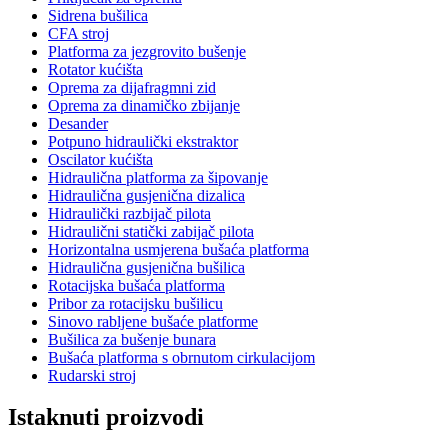
Sidrena bušilica
CFA stroj
Platforma za jezgrovito bušenje
Rotator kućišta
Oprema za dijafragmni zid
Oprema za dinamičko zbijanje
Desander
Potpuno hidraulički ekstraktor
Oscilator kućišta
Hidraulična platforma za šipovanje
Hidraulična gusjenična dizalica
Hidraulički razbijač pilota
Hidraulični statički zabijač pilota
Horizontalna usmjerena bušaća platforma
Hidraulična gusjenična bušilica
Rotacijska bušaća platforma
Pribor za rotacijsku bušilicu
Sinovo rabljene bušaće platforme
Bušilica za bušenje bunara
Bušaća platforma s obrnutom cirkulacijom
Rudarski stroj
Istaknuti proizvodi