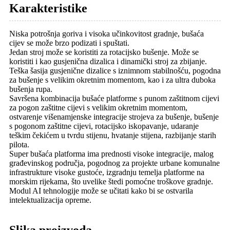
Karakteristike
Niska potrošnja goriva i visoka učinkovitost gradnje, bušaća
cijev se može brzo podizati i spuštati.
Jedan stroj može se koristiti za rotacijsko bušenje. Može se
koristiti i kao gusjenična dizalica i dinamički stroj za zbijanje.
Teška šasija gusjenične dizalice s iznimnom stabilnošću, pogodna
za bušenje s velikim okretnim momentom, kao i za ultra duboka
bušenja rupa.
Savršena kombinacija bušaće platforme s punom zaštitnom cijevi
za pogon zaštitne cijevi s velikim okretnim momentom,
ostvarenje višenamjenske integracije strojeva za bušenje, bušenje
s pogonom zaštitne cijevi, rotacijsko iskopavanje, udaranje
teškim čekićem u tvrdu stijenu, hvatanje stijena, razbijanje starih
pilota.
Super bušaća platforma ima prednosti visoke integracije, malog
građevinskog područja, pogodnog za projekte urbane komunalne
infrastrukture visoke gustoće, izgradnju temelja platforme na
morskim rijekama, što uvelike štedi pomoćne troškove gradnje.
Modul AI tehnologije može se učitati kako bi se ostvarila
intelektualizacija opreme.
Slika proizvoda