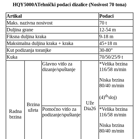
HQY5000A
Tehnički podaci dizalice (Nosivost 70 tona)
Artikal
Podaci
Maks. nazivna nosivost
70 t
Duljina grane
12-54 m
Fiksna duljina kraka
9-18 m
Maksimalna duljina kraka + kraka
45+18 m
Kut podizanja toranjke
30-80°
Kuka
70/50/25/9 t
Glavno vitlo za
*Velika brzina
dizanje/spuštanje
116/58 m/min
Niska brzina
80/40 m/min
th
(4)
sloj)
Uže
Brzina
Dia26
Pomoćno vitlo za
*Velika brzina
užeta
Radna
podizanje/spuštanje
116/58 m/min
brzina
Niska brzina
80/40 m/min