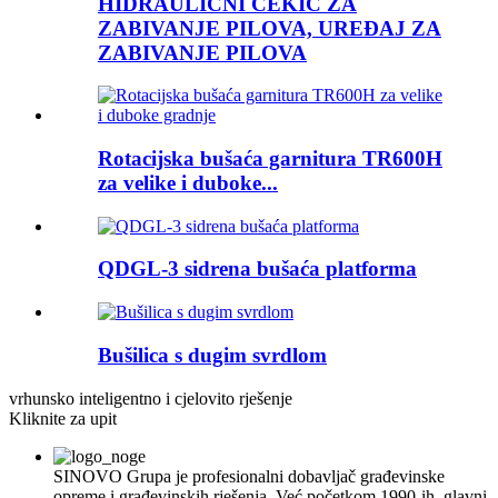
HIDRAULIČNI ČEKIĆ ZA
ZABIVANJE PILOVA, UREĐAJ ZA
ZABIVANJE PILOVA
Rotacijska bušaća garnitura TR600H
za velike i duboke...
QDGL-3 sidrena bušaća platforma
Bušilica s dugim svrdlom
vrhunsko inteligentno i cjelovito rješenje
Kliknite za upit
SINOVO Grupa je profesionalni dobavljač građevinske
opreme i građevinskih rješenja. Već početkom 1990-ih, glavni