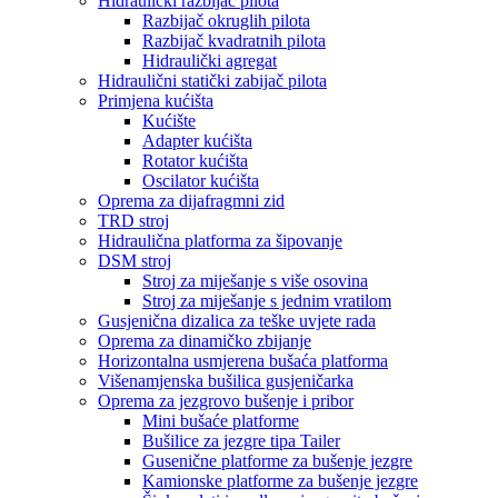
Hidraulički razbijač pilota
Razbijač okruglih pilota
Razbijač kvadratnih pilota
Hidraulički agregat
Hidraulični statički zabijač pilota
Primjena kućišta
Kućište
Adapter kućišta
Rotator kućišta
Oscilator kućišta
Oprema za dijafragmni zid
TRD stroj
Hidraulična platforma za šipovanje
DSM stroj
Stroj za miješanje s više osovina
Stroj za miješanje s jednim vratilom
Gusjenična dizalica za teške uvjete rada
Oprema za dinamičko zbijanje
Horizontalna usmjerena bušaća platforma
Višenamjenska bušilica gusjeničarka
Oprema za jezgrovo bušenje i pribor
Mini bušaće platforme
Bušilice za jezgre tipa Tailer
Gusenične platforme za bušenje jezgre
Kamionske platforme za bušenje jezgre