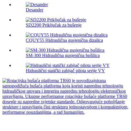
Desander
SD2200 Priključak za bušenje
CQUY55 Hidraulična gusjenična dizalica
SM-300 Hidraulična gusjenična bušilica
Hidraulični statički zabijač pilota serije VY