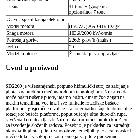
Težina
31 tona + (gusjenica
opcionalno) 7 tona
Glavna specifikacija elektrane
Model motora
(ISUZU) AA-6HK1XQP
Snaga motora
183,9/2000 kW/o/min
Potrošnja goriva
226,6 g/kw/h (maks.)
težina
7 t
Model kontrole
Žičani daljinski upravljač
Uvod u proizvod
SD2200 je višenamjenski potpuno hidraulički stroj za zabijanje
pilota s naprednom međunarodnom tehnologijom. Ne samo da
može bušiti bušene pilote, udarno bušiti, dinamičko zbijati na
mekim temeljima, već ima i sve funkcije rotacijske bušaće
platforme i gusjenične dizalice. Također nadmašuje tradicionalne
rotacijske bušaće platforme, poput bušenja ultra dubokih rupa,
savršena kombinacija s bušaćom platformom s punim kućištem
za izvođenje složenih radova. Posebno je prikladan za izgradnju
okluzivnih pilota, pilota za mostove, temeljnih pilota za morske i
riječne luke i visokopreciznih temelja za pilote podzemne