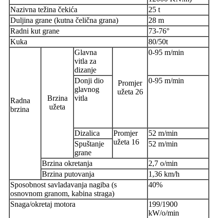
Nazivna težina čekića
25 t
Duljina grane (kutna čelična grana)
28 m
Radni kut grane
73-76°
Kuka
80/50t
Glavna
0-95 m/min
vitla za
dizanje
Donji dio
0-95 m/min
Promjer
glavnog
užeta 26
Brzina
vitla
Radna
užeta
brzina
Dizalica
Promjer
52 m/min
užeta 16
Spuštanje
52 m/min
grane
Brzina okretanja
2,7 o/min
Brzina putovanja
1,36 km/h
Sposobnost savladavanja nagiba (s
40%
osnovnom granom, kabina straga)
Snaga/okretaj motora
199/1900
kW/o/min