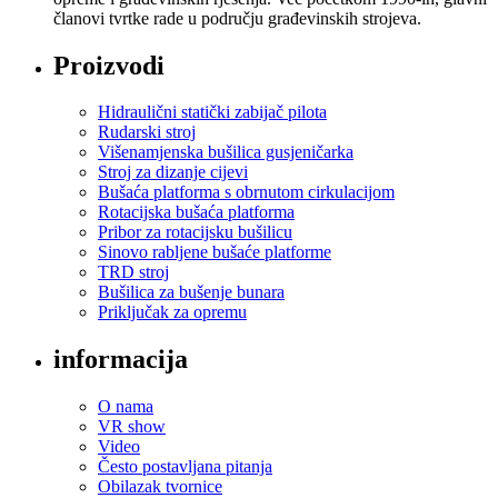
članovi tvrtke rade u području građevinskih strojeva.
Proizvodi
Hidraulični statički zabijač pilota
Rudarski stroj
Višenamjenska bušilica gusjeničarka
Stroj za dizanje cijevi
Bušaća platforma s obrnutom cirkulacijom
Rotacijska bušaća platforma
Pribor za rotacijsku bušilicu
Sinovo rabljene bušaće platforme
TRD stroj
Bušilica za bušenje bunara
Priključak za opremu
informacija
O nama
VR show
Video
Često postavljana pitanja
Obilazak tvornice