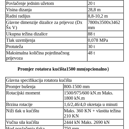
Povlačenje jednim užetom
20 t
Visina dizanja
28,8 m
Radni radijus
8,8-10,2 m
Glavne dimenzije dizalice za prijevoz (Dx
7800x3500x3462
Šx V)
mm
Ukupna težina dizalice
88 t
Tlak uzemljenja
0,078 MPa
Protuteža
30 t
Maksimalna količina pojedinačnog
48 t
prijevoza
Promjer rotatora kućišta
1500 mm
(
opcionalno
）
Glavna specifikacija rotatora kućišta
Promjer bušenja
800-1500 mm
Rotacijski moment
1500/975/600 kN.m Maks.
1800 kN.m
Brzina rotacije
1,6/2,46/4,0 okretaja u minuti
Niži tlak u kućištu
Maks. 360 KN + vlastita težina
210 KN
Vučna sila kućišta
2444 kN Maks. 2690 kN
Hod povlačenja tlaka
750 mm