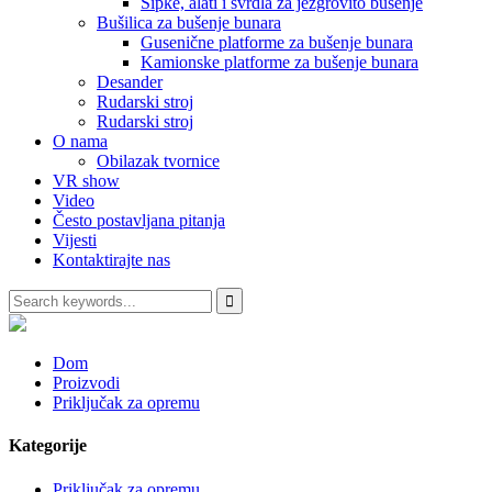
Šipke, alati i svrdla za jezgrovito bušenje
Bušilica za bušenje bunara
Gusenične platforme za bušenje bunara
Kamionske platforme za bušenje bunara
Desander
Rudarski stroj
Rudarski stroj
O nama
Obilazak tvornice
VR show
Video
Često postavljana pitanja
Vijesti
Kontaktirajte nas
Dom
Proizvodi
Priključak za opremu
Kategorije
Priključak za opremu