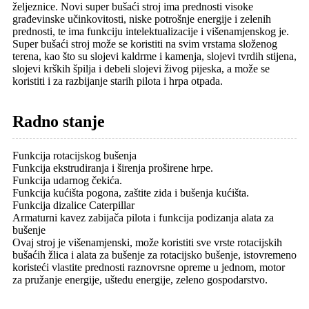
željeznice. Novi super bušaći stroj ima prednosti visoke
građevinske učinkovitosti, niske potrošnje energije i zelenih
prednosti, te ima funkciju intelektualizacije i višenamjenskog je.
Super bušaći stroj može se koristiti na svim vrstama složenog
terena, kao što su slojevi kaldrme i kamenja, slojevi tvrdih stijena,
slojevi krških špilja i debeli slojevi živog pijeska, a može se
koristiti i za razbijanje starih pilota i hrpa otpada.
Radno stanje
Funkcija rotacijskog bušenja
Funkcija ekstrudiranja i širenja proširene hrpe.
Funkcija udarnog čekića.
Funkcija kućišta pogona, zaštite zida i bušenja kućišta.
Funkcija dizalice Caterpillar
Armaturni kavez zabijača pilota i funkcija podizanja alata za
bušenje
Ovaj stroj je višenamjenski, može koristiti sve vrste rotacijskih
bušaćih žlica i alata za bušenje za rotacijsko bušenje, istovremeno
koristeći vlastite prednosti raznovrsne opreme u jednom, motor
za pružanje energije, uštedu energije, zeleno gospodarstvo.