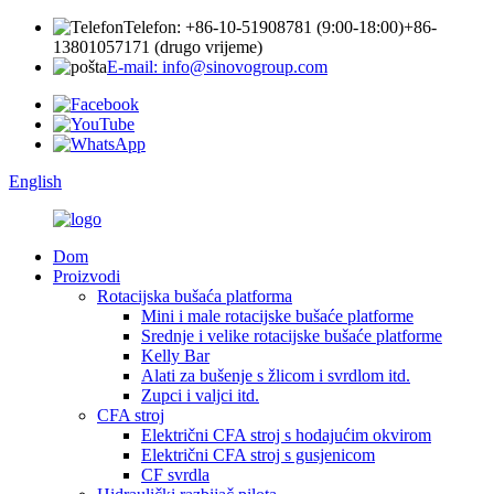
Telefon: +86-10-51908781 (9:00-18:00)
+86-
13801057171 (drugo vrijeme)
E-mail: info@sinovogroup.com
English
Dom
Proizvodi
Rotacijska bušaća platforma
Mini i male rotacijske bušaće platforme
Srednje i velike rotacijske bušaće platforme
Kelly Bar
Alati za bušenje s žlicom i svrdlom itd.
Zupci i valjci itd.
CFA stroj
Električni CFA stroj s hodajućim okvirom
Električni CFA stroj s gusjenicom
CF svrdla