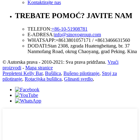
Kontaktirajte nas
TREBATE POMOĆ? JAVITE NAM
TELEFON:
+86-10-51908781
E-ADRESA:
info@sinovogroup.com
WHATSAPP:
+8613801057171 / +8613466631560
DODATI:
Stan 2308, zgrada Huatengbeitang, br. 37
Nanmofang Road, okrug Chaoyang, grad Peking. Kina
© Autorska prava - 2010-2021: Sva prava pridržana.
Vrući
proizvodi
-
Mapa stranice
Prepleteni Kelly Bar
,
Bušilica
,
Bušeno pilotiranje
,
Stroj za
pilotiranje
,
Rotacijska bušilica
,
Glinasti svrdlo
,