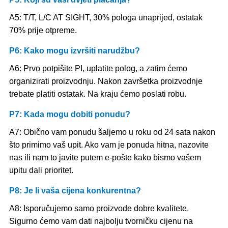
A5: T/T, L/C AT SIGHT, 30% pologa unaprijed, ostatak
70% prije otpreme.
P6: Kako mogu izvršiti narudžbu?
A6: Prvo potpišite PI, uplatite polog, a zatim ćemo
organizirati proizvodnju. Nakon završetka proizvodnje
trebate platiti ostatak. Na kraju ćemo poslati robu.
P7: Kada mogu dobiti ponudu?
A7: Obično vam ponudu šaljemo u roku od 24 sata nakon
što primimo vaš upit. Ako vam je ponuda hitna, nazovite
nas ili nam to javite putem e-pošte kako bismo vašem
upitu dali prioritet.
P8: Je li vaša cijena konkurentna?
A8: Isporučujemo samo proizvode dobre kvalitete.
Sigurno ćemo vam dati najbolju tvorničku cijenu na