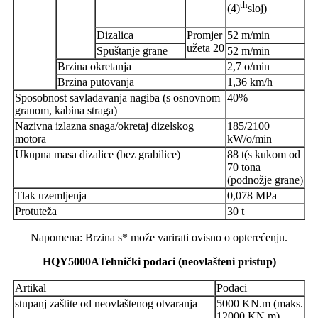
th
(4)
sloj)
Dizalica
Promjer
52 m/min
užeta 20
Spuštanje grane
52 m/min
Brzina okretanja
2,7 o/min
Brzina putovanja
1,36 km/h
Sposobnost savladavanja nagiba (s osnovnom
40%
granom, kabina straga)
Nazivna izlazna snaga/okretaj dizelskog
185/2100
motora
kW/o/min
Ukupna masa dizalice (bez grabilice)
88 t
(
s kukom od
70 tona
(podnožje grane)
Tlak uzemljenja
0,078 MPa
Protuteža
30 t
Napomena: Brzina s* može varirati ovisno o opterećenju.
HQY5000A
Tehnički podaci (neovlašteni pristup)
Artikal
Podaci
stupanj zaštite od neovlaštenog otvaranja
5000 KN.m (maks.
12000 KN.m)