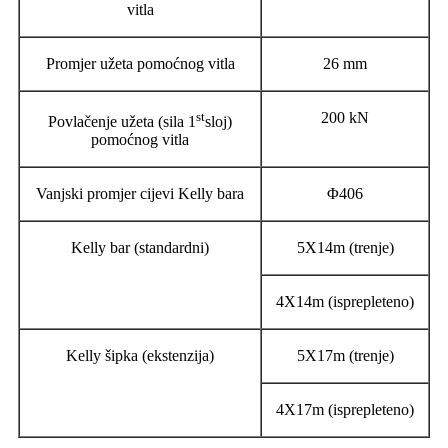
vitla
Promjer užeta pomoćnog vitla
26 mm
st
200 kN
Povlačenje užeta (sila 1
sloj)
pomoćnog vitla
Vanjski promjer cijevi Kelly bara
Φ406
Kelly bar (standardni)
5X14m (trenje)
4X14m (isprepleteno)
Kelly šipka (ekstenzija)
5X17m (trenje)
4X17m (isprepleteno)