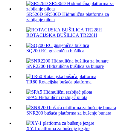
SR526D SR536D Hidraulična platforma za
zabijanje pilota
ROTACIJSKA BUŠILICA TR228H
SQ200 RC gusjenična bušilica
SNR2200 Hidraulična bušilica za bunare
TR60 Rotacijska bušaća platforma
SPA5 Hidraulični razbijač pilota
SNR200 bušaća platforma za bušenje bunara
XY-1 platforma za bušenje jezgre