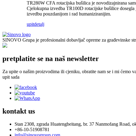
TR280W CFA rotacijska bušilica je novodizajnirana samop
Cjelokupna izvedba TR100D rotacijske bušilice dosegla je
izvedbu pouzdanijom i rad humaniziranijim.
upit
detalj
SINOVO Grupa je profesionalni dobavljač opreme za građevinske stro
pretplatite se na naš newsletter
Za upite o našim proizvodima ili cjeniku, obratite nam se i mi ćemo va
upit sada
kontakt
us
Stan 2308, zgrada Huatengbeitang, br. 37 Nanmofang Road, o
+86-10-51908781
info@sinovogroup.com