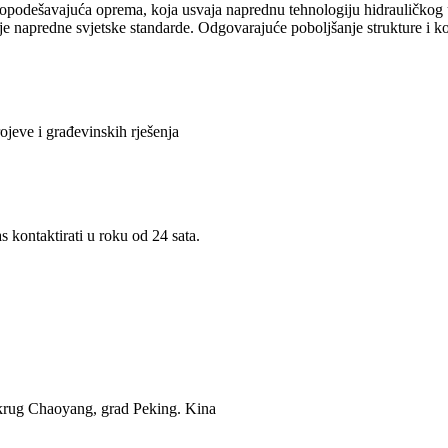
odešavajuća oprema, koja usvaja naprednu tehnologiju hidrauličkog ut
 napredne svjetske standarde. Odgovarajuće poboljšanje strukture i kon
jeve i građevinskih rješenja
s kontaktirati u roku od 24 sata.
krug Chaoyang, grad Peking. Kina