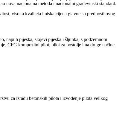
 kao nova nacionalna metoda i nacionalni građevinski standard.
tost, visoka kvaliteta i niska cijena glavne su prednosti ovog
tlo, napuh pijeska, slojevi pijeska i šljunka, s podzemnom
ranje, CFG kompozitni pilot, pilot za postolje i na druge načine.
tvu za izradu betonskih pilota i izvođenje pilota velikog