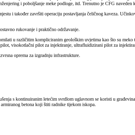
i inženjering i poboljšanje meke podloge, itd. Trenutno je CFG naveden
jestu i također završiti operaciju postavljanja čeličnog kaveza. Učinkovi
nostavno rukovanje i praktično održavanje.
 gomilati u različitim kompliciranim geološkim uvjetima kao što su meko 
lot, visokotlačni pilot za injektiranje, ultrafluidizirani pilot za injekti
izvrsna oprema za izgradnju infrastrukture.
šenja s kontinuiranim letećim svrdlom uglavnom se koristi u građevinars
 armiranog betona koji štiti radnike tijekom iskopa.