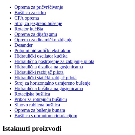
Oprema za pričvršćivanje
Bušilica za sidro
CFA oprema
Stroj za jezgreno bušenje
Rotator kućišta
Oprema za dijafragmu
Oprema za dinamičko zbijanje
Desander
Potpuni hidraulički ekstraktor
Hidraulički oscilator kućišta
Hidraulično postrojenje za zabijanje pilota
Hidraulična dizalica na gusjenicama
Hidraulički razbijač pilota
Hidraulički statički zabijač pilota
Stroj za horizontalno usmjereno bušenje
Hidraulična bušilica na gusjenicama
Rotacijska bušilica
Pribor za rotirajuću bušilicu
Sinovo rabljena bušilica
Oprema za bušenje bunara
Bušilica s obrnutom cirkulacijom
Istaknuti proizvodi