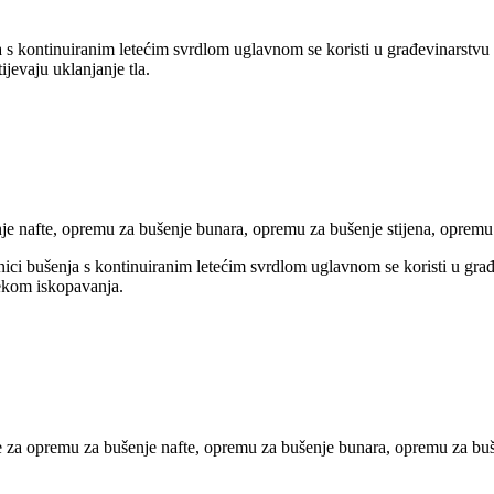
 s kontinuiranim letećim svrdlom uglavnom se koristi u građevinarstvu z
tijevaju uklanjanje tla.
e nafte, opremu za bušenje bunara, opremu za bušenje stijena, opremu 
 bušenja s kontinuiranim letećim svrdlom uglavnom se koristi u građev
ijekom iskopavanja.
a opremu za bušenje nafte, opremu za bušenje bunara, opremu za buše