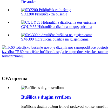
Desander
SD2200 Priključak za bušenje
CQUY55 Hidraulična dizalica na gusjenicama
SM-300 hidraulična bušilica na gusjenicama
CFA oprema
Bušilica s dugim svrdlom
Bušilica s dugim pužom je novi proizvod koji se temelji 