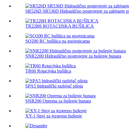
SR526D SR536D Hidraulično postrojenje za zabijanje pi
TR228H ROTACIJSKA BUŠILICA
SQ200 RC bušilica na gusjenicama
SNR2200 Hidraulično postrojenje za bušenje bunara
TR60 Rotacijska bušilica
SPA5 hidraulički razbijač pilota
SNR200 Oprema za bušenje bunara
XY-1 Stroj za jezgreno bušenje