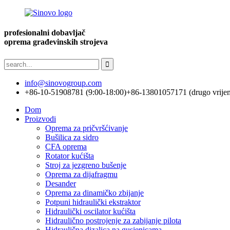
profesionalni dobavljač
oprema građevinskih strojeva
info@sinovogroup.com
+86-10-51908781 (9:00-18:00)
+86-13801057171 (drugo vrije
Dom
Proizvodi
Oprema za pričvršćivanje
Bušilica za sidro
CFA oprema
Rotator kućišta
Stroj za jezgreno bušenje
Oprema za dijafragmu
Desander
Oprema za dinamičko zbijanje
Potpuni hidraulički ekstraktor
Hidraulički oscilator kućišta
Hidraulično postrojenje za zabijanje pilota
Hidraulična dizalica na gusjenicama