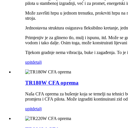
pilota u stambenoj izgradnji, već i za promet, energetsk
Može završiti hrpu u jednom trenutku, prokrviti hrpu na m
stroja.
Jednostavna struktura osigurava fleksibilno kretanje, jed
Primjenjiv je za glineno tlo, mulj i ispunu, itd. Može se
vodom i tako dalje. Osim toga, može konstruirati lijevani pi
Tijekom gradnje nema vibracija, buke i zagađenja. To je 
upit
detalj
TR180W CFA oprema
Naša CFA oprema za bušenje koja se temelji na tehnici bu
promjera i CFA pilota. Može izgraditi kontinuirani zid od
upit
detalj