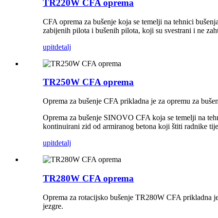
TR220W CFA oprema
CFA oprema za bušenje koja se temelji na tehnici bušenja
zabijenih pilota i bušenih pilota, koji su svestrani i ne zah
upit
detalj
TR250W CFA oprema
Oprema za bušenje CFA prikladna je za opremu za bušenj
Oprema za bušenje SINOVO CFA koja se temelji na tehnici
kontinuirani zid od armiranog betona koji štiti radnike t
upit
detalj
TR280W CFA oprema
Oprema za rotacijsko bušenje TR280W CFA prikladna je z
jezgre.