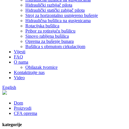
Hidraulički razbijač pilota
Hidraulički statički zabijač pilota
Stroj za horizontalno usmjereno bušenje
Hidraulična bušilica na gusjenicama
Rotacijska bušilica
Pribor za rotirajuću bušilicu
Sinovo rabljena bušilica
Oprema za bušenje bunara
Bušilica s obrnutom cirkulacijom
Vijesti
FAQ
O nama
Obilazak tvornice
Kontaktirajte nas
Video
English
Dom
Proizvodi
CFA oprema
kategorije